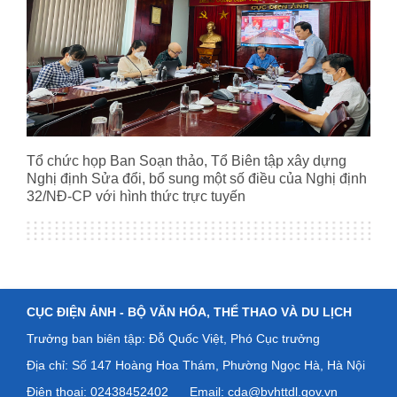
Tổ chức họp Ban Soạn thảo, Tổ Biên tập xây dựng
Nghị định Sửa đổi, bổ sung một số điều của Nghị định
32/NĐ-CP với hình thức trực tuyến
CỤC ĐIỆN ẢNH -
BỘ VĂN HÓA, THỂ THAO VÀ DU LỊCH
Trưởng ban biên tập: Đỗ Quốc Việt, Phó Cục trưởng
Địa chỉ: Số
147 Hoàng Hoa Thám, Phường Ngọc Hà, Hà Nội
Điện thoại: 02438452402
Email: cda@bvhttdl.gov.vn