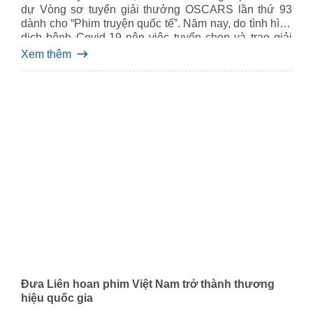
dự Vòng sơ tuyển giải thưởng OSCARS lần thứ 93
dành cho “Phim truyện quốc tế”. Năm nay, do tình hình
dịch bệnh Covid-19 nên việc tuyển chọn và trao giải
thưởng diễn ra muộn hơn so với mọi năm.
Xem thêm
Đưa Liên hoan phim Việt Nam trở thành thương
hiệu quốc gia