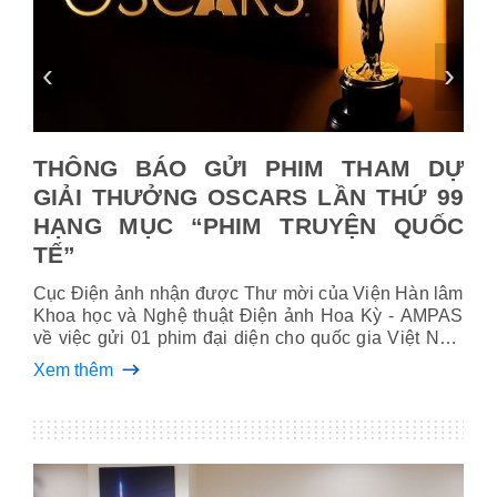
‹
›
 DỰ
THÔNG BÁO GỬI PHIM THAM DỰ
"V
 99
GIẢI THƯỞNG OSCARS LẦN THỨ 99
gi
UỐC
HẠNG MỤC “PHIM TRUYỆN QUỐC
Sau
TẾ”
tại
Tìn
ỞNG
Cục Điện ảnh nhận đ­ược Thư mời của Viện Hàn lâm
phá
Xem
Khoa học và Nghệ thuật Điện ảnh Hoa Kỳ - AMPAS
dự 
về việc gửi 01 phim đại diện cho quốc gia Việt Nam
từ 
tham dự Vòng sơ tuyển Giải thưởng OSCARS cho
Xem thêm
hạng mục “Phim truyện quốc tế” lần thứ 99 diễn ra
vào năm 2027 tại Los Angeles, Mỹ.