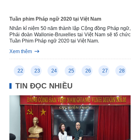
Tuần phim Pháp ngữ 2020 tại Việt Nam
Nhân kỉ niệm 50 năm thành lập Cộng đồng Pháp ngữ,
Phái đoàn Wallonie-Bruxelles tại Việt Nam sẽ tổ chức
Tuần Phim Pháp ngữ 2020 tại Việt Nam.
Xem thêm
21
22
23
24
25
26
27
28
2
TIN ĐỌC NHIỀU