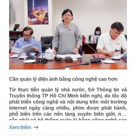
Cần quản lý điện ảnh bằng công nghệ cao hơn
Từ thực tiễn quản lý nhà nước, Sở Thông tin và
Truyền thông TP Hồ Chí Minh kiến nghị, do tốc độ
phát triển công nghệ và nội dung trên môi trường
internet ngày càng nhiều, phim được phát hành,
phổ biến trên các nền tảng xuyên biên giới, nên
cần phải có hệ thống quản lý bằng công nghệ cao
hơn; áp dụng phương án hậu kiểm gắn với các
Xem thêm
biện pháp kỹ thuật tương ứng.