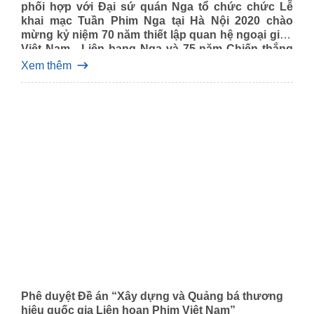
phối hợp với Đại sứ quán Nga tổ chức chức Lễ
khai mạc Tuần Phim Nga tại Hà Nội 2020 chào
mừng kỷ niệm 70 năm thiết lập quan hệ ngoại giao
Việt Nam - Liên bang Nga và 75 năm Chiến thắng
trong Chiến tranh vệ quốc vĩ đại.
Xem thêm
Phê duyệt Đề án “Xây dựng và Quảng bá thương
hiệu quốc gia Liên hoan Phim Việt Nam”