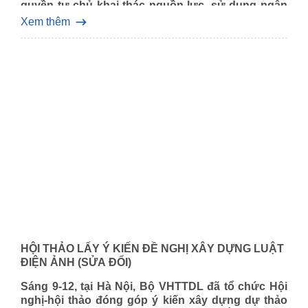
quyền tự chủ khai thác nguồn lực, sử dụng ngân
sách để đầu tư phát triển; phân cấp cho UBND các
Xem thêm
tỉnh, thành phố trực thuộc Trung ương được duyệt
phim truyện…
HỘI THẢO LẤY Ý KIẾN ĐỀ NGHỊ XÂY DỰNG LUẬT
ĐIỆN ẢNH (SỬA ĐỔI)
Sáng 9-12, tại Hà Nội, Bộ VHTTDL đã tổ chức Hội
nghị-hội thảo đóng góp ý kiến xây dựng dự thảo