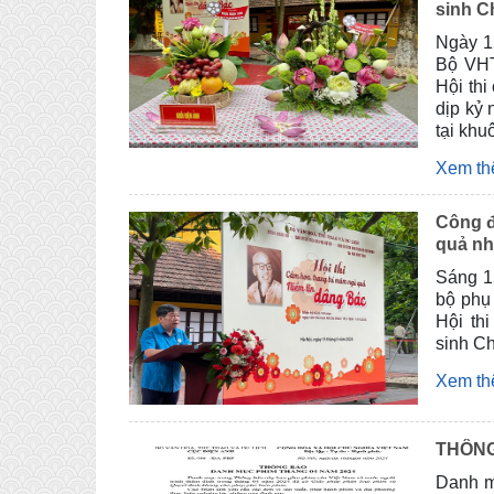
sinh C
Ngày 1
Bộ VHT
Hội thi
dịp kỷ 
tại khu
sự tra
Xem t
Di sản
Tham m
Công đ
quả nh
Sáng 1
bộ phụ 
Hội th
sinh Ch
Xem t
THÔNG
Danh m