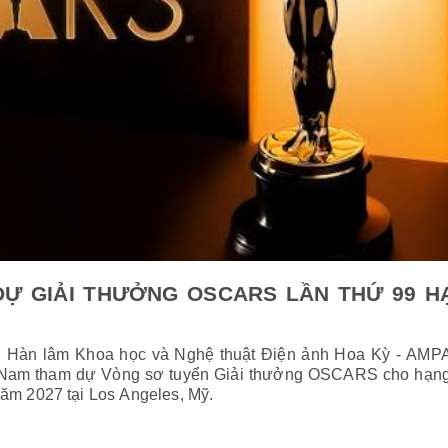
DỰ GIẢI THƯỞNG OSCARS LẦN THỨ 99 H
n Hàn lâm Khoa học và Nghệ thuật Điện ảnh Hoa Kỳ - AMP
iệt Nam tham dự Vòng sơ tuyển Giải thưởng OSCARS cho hạn
 năm 2027 tại Los Angeles, Mỹ.