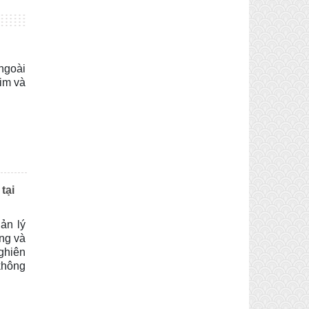
ngoài
him và
tại
ản lý
ạng và
nghiên
không