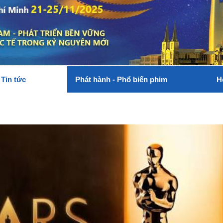
Tin tức
Phát hành - Phổ biến phim
H