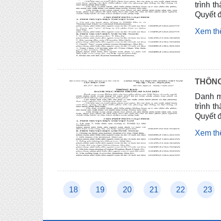
trình t
Quyết 
Xem t
THÔNG
Danh m
trình t
Quyết 
Xem t
16
17
18
19
20
21
22
23