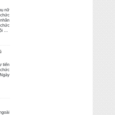
hụ nữ
 chức
” nhân
ổ chức
ội với
 đoàn
 Khối
ũ
 tiến
ổ chức
 Ngày
ngoài