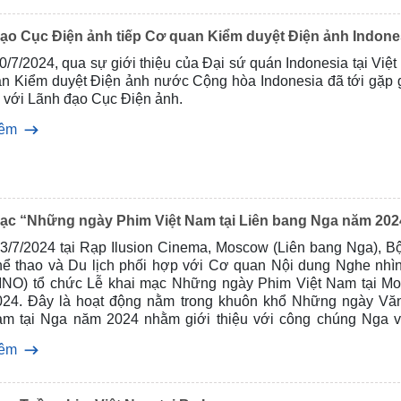
ạo Cục Điện ảnh tiếp Cơ quan Kiểm duyệt Điện ảnh Indone
/7/2024, qua sự giới thiệu của Đại sứ quán Indonesia tại Việ
n Kiểm duyệt Điện ảnh nước Cộng hòa Indonesia đã tới gặp 
i với Lãnh đạo Cục Điện ảnh.
hêm
ạc “Những ngày Phim Việt Nam tại Liên bang Nga năm 202
3/7/2024 tại Rạp Ilusion Cinema, Moscow (Liên bang Nga), B
hể thao và Du lịch phối hợp với Cơ quan Nội dung Nghe nhì
NO) tổ chức Lễ khai mạc Những ngày Phim Việt Nam tại M
24. Đây là hoạt động nằm trong khuôn khổ Những ngày Vă
am tại Nga năm 2024 nhằm giới thiệu với công chúng Nga v
con người Việt Nam thông qua các bộ phim có đề tài phong phú
hêm
ấp dẫn, qua đó tăng cường, thắt chặt mối quan hệ hữu nghị
ân hai nước Việt Nam - Liên bang Nga.