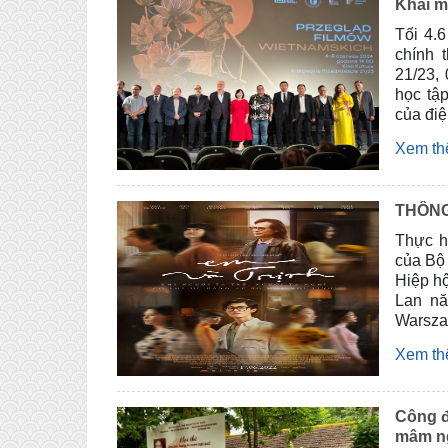
Khai m
Tối 4.
chính 
21/23,
học tậ
của đi
Xem t
Thực 
của Bô
Hiệp hộ
Lan nă
Warsza
Xem t
Công đ
mâm ng