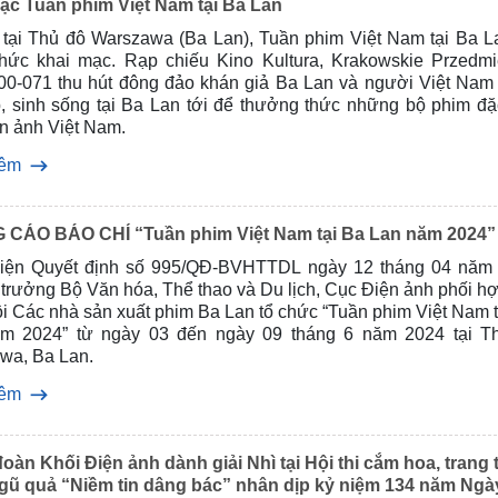
ạc Tuần phim Việt Nam tại Ba Lan
6 tại Thủ đô Warszawa (Ba Lan), Tuần phim Việt Nam tại Ba L
thức khai mạc. Rạp chiếu Kino Kultura, Krakowskie Przedmi
 00-071 thu hút đông đảo khán giả Ba Lan và người Việt Nam
p, sinh sống tại Ba Lan tới để thưởng thức những bộ phim đặ
ện ảnh Việt Nam.
hêm
THÔNG CÁO BÁO CHÍ “Tuần phim Việt Nam tại Ba Lan năm 2024”
hiện Quyết định số 995/QĐ-BVHTTDL ngày 12 tháng 04 năm
̣ trưởng Bộ Văn hóa, Thể thao và Du lịch, Cục Điện ảnh phối h
i Các nhà sản xuất phim Ba Lan tổ chức “Tuần phim Việt Nam 
m 2024” từ ngày 03 đến ngày 09 tháng 6 năm 2024 tại T
wa, Ba Lan.
hêm
oàn Khối Điện ảnh dành giải Nhì tại Hội thi cắm hoa, trang t
ũ quả “Niềm tin dâng bác” nhân dịp kỷ niệm 134 năm Ngà