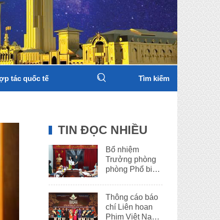
ợp tác quốc tế
Tìm kiếm
TIN ĐỌC NHIỀU
Bổ nhiệm
Trưởng phòng
phòng Phổ biến
phim
Thông cáo báo
chí Liên hoan
Phim Việt Nam