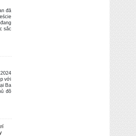
an đã
eście
 đang
c sắc
 2024
ợp với
tại Ba
hủ đô
rí
y