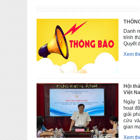
THÔNG
Danh m
trình t
Quyết 
Xem t
Hội th
Việt N
Ngày 1
hoạt độ
giải ph
cứu và
gian m
Xem t