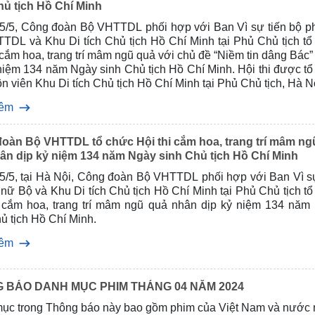
hủ tịch Hồ Chí Minh
5/5, Công đoàn Bộ VHTTDL phối hợp với Ban Vì sự tiến bộ p
TDL và Khu Di tích Chủ tịch Hồ Chí Minh tại Phủ Chủ tịch tổ
 cắm hoa, trang trí mâm ngũ quả với chủ đề “Niềm tin dâng Bác
niệm 134 năm Ngày sinh Chủ tịch Hồ Chí Minh. Hội thi được t
ôn viên Khu Di tích Chủ tịch Hồ Chí Minh tại Phủ Chủ tịch, Hà N
nh tài của các đoàn viên Công đoàn đến từ 05 khối: Khối Công
hêm
 – Văn hóa cơ sở, Khối Điện ảnh, Khối Nghệ thuật biểu diễn,
ưu quản lý nhà nước, Khối Doanh nghiệp.
oàn Bộ VHTTDL tổ chức Hội thi cắm hoa, trang trí mâm ng
ân dịp kỷ niệm 134 năm Ngày sinh Chủ tịch Hồ Chí Minh
5/5, tại Hà Nội, Công đoàn Bộ VHTTDL phối hợp với Ban Vì sự
nữ Bộ và Khu Di tích Chủ tịch Hồ Chí Minh tại Phủ Chủ tịch t
i cắm hoa, trang trí mâm ngũ quả nhân dịp kỷ niệm 134 năm
ủ tịch Hồ Chí Minh.
hêm
 BÁO DANH MỤC PHIM THÁNG 04 NĂM 2024
ục trong Thông báo này bao gồm phim của Việt Nam và nước 