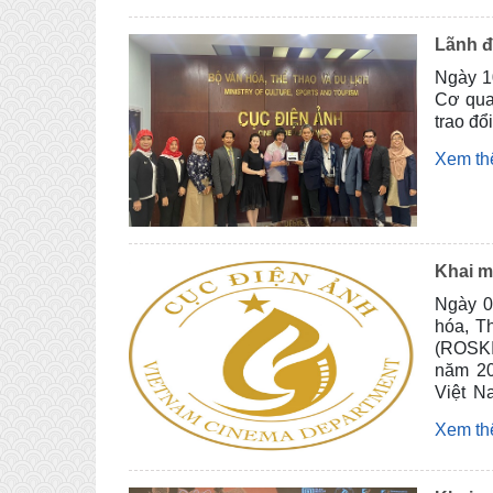
Lãnh đ
Ngày 10
Cơ qua
trao đổ
Xem t
Khai m
Ngày 0
hóa, T
(ROSKI
năm 20
Việt N
nước, 
Xem t
dung h
nhân d