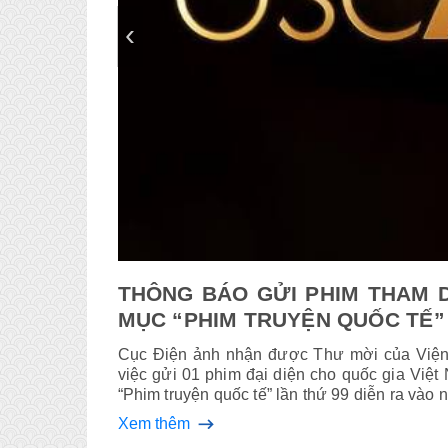
‹
Ứ 99 HẠNG
THÔNG BÁO GỬI PHIM THAM 
MỤC “PHIM TRUYỆN QUỐC TẾ”
Cục Điện ảnh nhận đ­ược Thư mời của Việ
việc gửi 01 phim đại diện cho quốc gia V
“Phim truyện quốc tế” lần thứ 99 diễn ra vào
Xem thêm