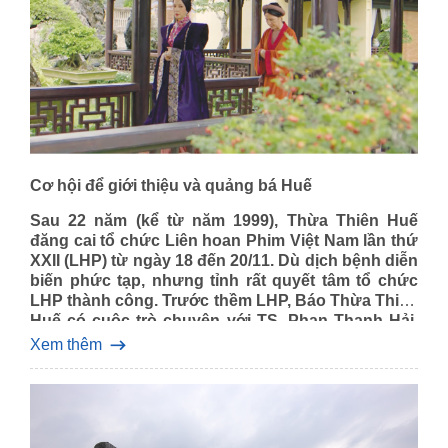
Cơ hội để giới thiệu và quảng bá Huế
Sau 22 năm (kể từ năm 1999), Thừa Thiên Huế
đăng cai tổ chức Liên hoan Phim Việt Nam lần thứ
XXII (LHP) từ ngày 18 đến 20/11. Dù dịch bệnh diễn
biến phức tạp, nhưng tỉnh rất quyết tâm tổ chức
LHP thành công. Trước thềm LHP, Báo Thừa Thiên
Huế có cuộc trò chuyện với TS. Phan Thanh Hải,
Giám đốc Sở Văn hóa & Thể thao, Phó Trưởng ban
Xem thêm
Thường trực Ban Tổ chức Liên hoan Phim Việt
Nam lần thứ XXII của tỉnh Thừa Thiên Huế, xung
quanh công tác chuẩn bị cho sự kiện điện ảnh này.