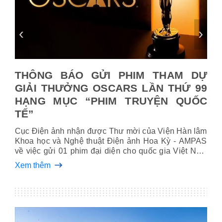
‹
›
 DỰ
THÔNG BÁO GỬI PHIM THAM DỰ
"V
 99
GIẢI THƯỞNG OSCARS LẦN THỨ 99
gi
UỐC
HẠNG MỤC “PHIM TRUYỆN QUỐC
Sau
TẾ”
tại
Tìn
ỞNG
Cục Điện ảnh nhận đ­ược Thư mời của Viện Hàn lâm
phá
Xem
Khoa học và Nghệ thuật Điện ảnh Hoa Kỳ - AMPAS
dự 
về việc gửi 01 phim đại diện cho quốc gia Việt Nam
từ 
tham dự Vòng sơ tuyển Giải thưởng OSCARS cho
Xem thêm
hạng mục “Phim truyện quốc tế” lần thứ 99 diễn ra
vào năm 2027 tại Los Angeles, Mỹ.