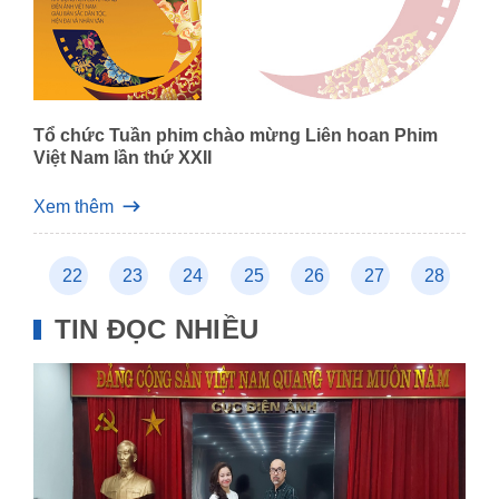
Tổ chức Tuần phim chào mừng Liên hoan Phim
Việt Nam lần thứ XXII
Xem thêm
21
22
23
24
25
26
27
28
2
TIN ĐỌC NHIỀU