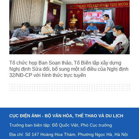
Tổ chức họp Ban Soạn thảo, Tổ Biên tập xây dựng
Nghị định Sửa đổi, bổ sung một số điều của Nghị định
32/NĐ-CP với hình thức trực tuyến
CỤC ĐIỆN ẢNH -
BỘ VĂN HÓA, THỂ THAO VÀ DU LỊCH
Trưởng ban biên tập: Đỗ Quốc Việt, Phó Cục trưởng
Địa chỉ: Số
147 Hoàng Hoa Thám, Phường Ngọc Hà, Hà Nội