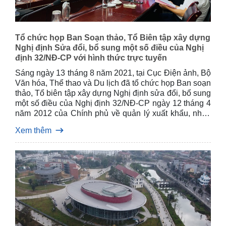
Tổ chức họp Ban Soạn thảo, Tổ Biên tập xây dựng
Nghị định Sửa đổi, bổ sung một số điều của Nghị
định 32/NĐ-CP với hình thức trực tuyến
Sáng ngày 13 tháng 8 năm 2021, tại Cục Điện ảnh, Bộ
Văn hóa, Thể thao và Du lịch đã tổ chức họp Ban soạn
thảo, Tổ biên tập xây dựng Nghị định sửa đổi, bổ sung
một số điều của Nghị định 32/NĐ-CP ngày 12 tháng 4
năm 2012 của Chính phủ về quản lý xuất khẩu, nhập
khẩu văn hóa phẩm không nhằm mục đích kinh doanh
Xem thêm
với hình thức họp trực tuyến, ông Tạ Quang Đông -
Thứ trưởng Bộ Văn hóa, Thể thao và Du lịch chủ trì
cuộc họp.