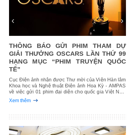
‹
›
 DỰ
THÔNG BÁO GỬI PHIM THAM DỰ
"V
 99
GIẢI THƯỞNG OSCARS LẦN THỨ 99
gi
UỐC
HẠNG MỤC “PHIM TRUYỆN QUỐC
Sau
TẾ”
tại
Tìn
ỞNG
Cục Điện ảnh nhận đ­ược Thư mời của Viện Hàn lâm
phá
Xem
Khoa học và Nghệ thuật Điện ảnh Hoa Kỳ - AMPAS
dự 
về việc gửi 01 phim đại diện cho quốc gia Việt Nam
từ 
tham dự Vòng sơ tuyển Giải thưởng OSCARS cho
Xem thêm
hạng mục “Phim truyện quốc tế” lần thứ 99 diễn ra
vào năm 2027 tại Los Angeles, Mỹ.