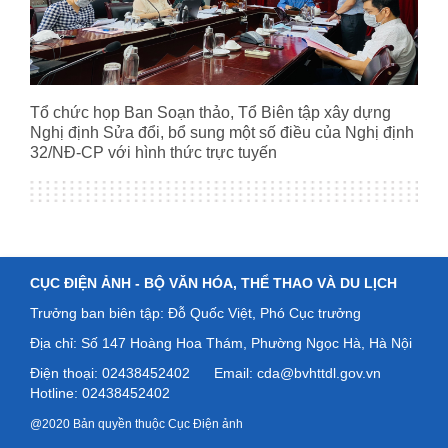
Tổ chức họp Ban Soạn thảo, Tổ Biên tập xây dựng
Nghị định Sửa đổi, bổ sung một số điều của Nghị định
32/NĐ-CP với hình thức trực tuyến
CỤC ĐIỆN ẢNH -
BỘ VĂN HÓA, THỂ THAO VÀ DU LỊCH
Trưởng ban biên tập: Đỗ Quốc Việt, Phó Cục trưởng
Địa chỉ: Số
147 Hoàng Hoa Thám, Phường Ngọc Hà, Hà Nội
Điện thoại: 02438452402
Email: cda@bvhttdl.gov.vn
Hotline: 02438452402
@2020 Bản quyền thuộc Cục Điện ảnh