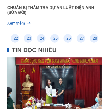
CHUẨN BỊ THẨM TRA DỰ ÁN LUẬT ĐIỆN ẢNH
(SỬA ĐỔI)
Xem thêm
21
22
23
24
25
26
27
28
2
TIN ĐỌC NHIỀU