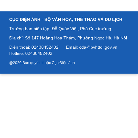
CỤC ĐIỆN ẢNH -
BỘ VĂN HÓA, THỂ THAO VÀ DU LỊCH
Trưởng ban biên tập: Đỗ Quốc Việt, Phó Cục trưởng
Địa chỉ: Số
147 Hoàng Hoa Thám, Phường Ngọc Hà, Hà Nội
Điện thoại: 02438452402
Email: cda@bvhttdl.gov.vn
Hotline: 02438452402
@2020 Bản quyền thuộc Cục Điện ảnh