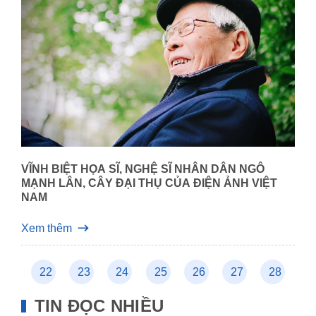
VĨNH BIỆT HỌA SĨ, NGHỆ SĨ NHÂN DÂN NGÔ
MẠNH LÂN, CÂY ĐẠI THỤ CỦA ĐIỆN ẢNH VIỆT
NAM
Xem thêm
21
22
23
24
25
26
27
28
2
TIN ĐỌC NHIỀU