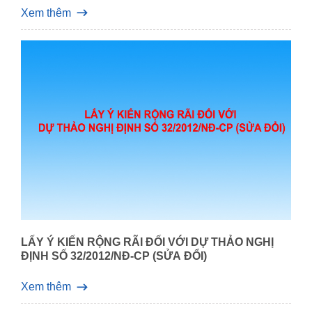
Xem thêm
LẤY Ý KIẾN RỘNG RÃI ĐỐI VỚI DỰ THẢO NGHỊ
ĐỊNH SỐ 32/2012/NĐ-CP (SỬA ĐỔI)
Xem thêm