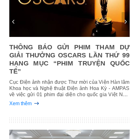
‹
›
 DỰ
THÔNG BÁO GỬI PHIM THAM DỰ
"V
 99
GIẢI THƯỞNG OSCARS LẦN THỨ 99
gi
UỐC
HẠNG MỤC “PHIM TRUYỆN QUỐC
Sau
TẾ”
tại
Tìn
ỞNG
Cục Điện ảnh nhận đ­ược Thư mời của Viện Hàn lâm
phá
Xem
Khoa học và Nghệ thuật Điện ảnh Hoa Kỳ - AMPAS
dự 
về việc gửi 01 phim đại diện cho quốc gia Việt Nam
từ 
tham dự Vòng sơ tuyển Giải thưởng OSCARS cho
Xem thêm
hạng mục “Phim truyện quốc tế” lần thứ 99 diễn ra
vào năm 2027 tại Los Angeles, Mỹ.