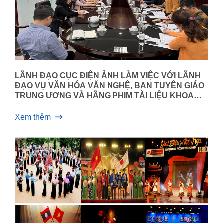
LÃNH ĐẠO CỤC ĐIỆN ẢNH LÀM VIỆC VỚI LÃNH
ĐẠO VỤ VĂN HÓA VĂN NGHỆ, BAN TUYÊN GIÁO
TRUNG ƯƠNG VÀ HÃNG PHIM TÀI LIỆU KHOA
HỌC TRUNG ƯƠNG
Xem thêm