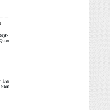
t
8/QĐ-
 Quan
n ảnh
t Nam