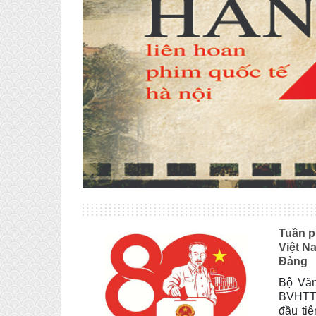
Tuần p
Việt N
Đảng
Bộ Văn
BVHTTD
đầu ti