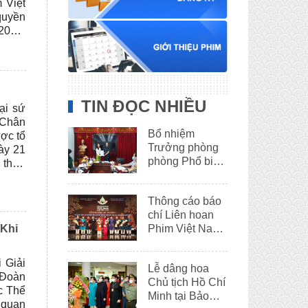
 Việt
quyền
2026,
, Thể
 Cộng
m năm
TIN ĐỌC NHIỀU
ại sứ
 Chân
Bổ nhiệm
ược tổ
Trưởng phòng
ày 21
phòng Phổ biến
thời,
phim
g Nga
ốc tế
Thông cáo báo
h sử,
chí Liên hoan
ợc tổ
Phim Việt Nam
 Khi
lần thứ XXII
ải
Lễ dâng hoa
 Đoàn
Chủ tịch Hồ Chí
c Thể
Minh tại Bảo
 quan