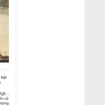
 hội
a
/QĐ -
ển cử
 mừng