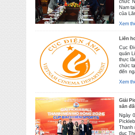
chức N
Nam tại
của Lã
Cục Đi
Xem t
thao v
hòa Be
2026 v
Liên h
Cục Đi
quán L
thực lầ
chức t
đến ng
hơn mộ
Xem t
cũng sẽ
"Lãnh 
dự án B
Giải P
chức tạ
sân đấu
Ngày 01
Pickle
Thanh n
dục Th