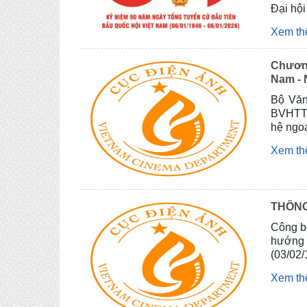
Đại hội
Xem t
Chương
Nam - 
Bộ Văn
BVHTTD
hệ ngo
Xem t
THÔNG
Công bố
hướng 
(03/02/
Xem t