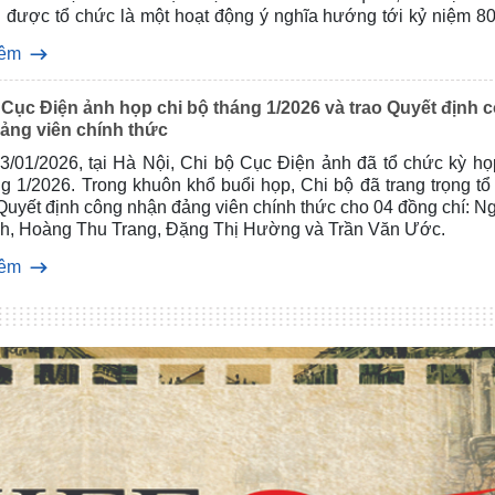
u được tổ chức là một hoạt động ý nghĩa hướng tới kỷ niệm 8
 thống ngành Thể dục Thể thao Việt Nam và 95 năm Ngày thàn
hêm
hanh niên Cộng sản Hồ Chí Minh,
 Cục Điện ảnh họp chi bộ tháng 1/2026 và trao Quyết định 
ảng viên chính thức
3/01/2026, tại Hà Nội, Chi bộ Cục Điện ảnh đã tổ chức kỳ họ
g 1/2026. Trong khuôn khổ buổi họp, Chi bộ đã trang trọng tổ
 Quyết định công nhận đảng viên chính thức cho 04 đồng chí: 
h, Hoàng Thu Trang, Đặng Thị Hường và Trần Văn Ước.
hêm