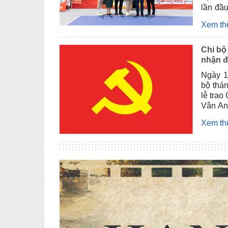
lần đầ
truyền
Xem t
Đoàn T
Chi bộ
nhận đ
Ngày 1
bộ thán
lễ trao
Vân An
Xem t