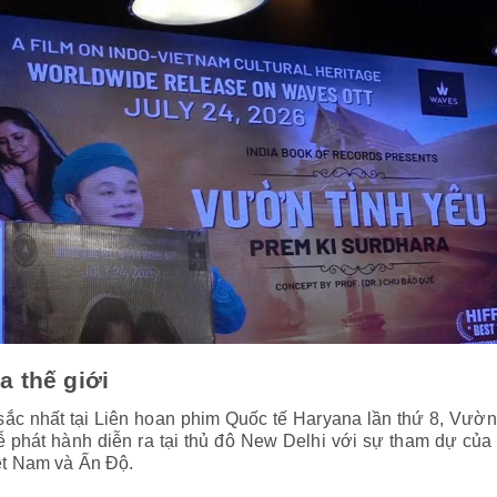
 thế giới
sắc nhất tại Liên hoan phim Quốc tế Haryana lần thứ 8, Vườn
ễ phát hành diễn ra tại thủ đô New Delhi với sự tham dự của
iệt Nam và Ấn Độ.