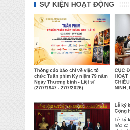
SỰ KIỆN HOẠT ĐỘNG
‹
iệu quốc tế
Thông cáo báo chí về việc tổ
CỤC Đ
 thứ XXIII
chức Tuần phim Kỷ niệm 79 năm
HOẠT 
Ngày Thương binh - Liệt sĩ
CHIẾU
(27/7/1947 - 27/7/2026)
NINH,
Lễ ký kết Biên b
Cộng h
Lễ ký 
hòa xã 