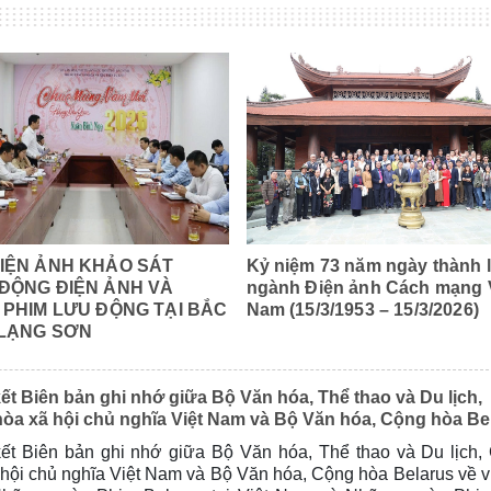
IỆN ẢNH KHẢO SÁT
Kỷ niệm 73 năm ngày thành 
ĐỘNG ĐIỆN ẢNH VÀ
ngành Điện ảnh Cách mạng 
 PHIM LƯU ĐỘNG TẠI BẮC
Nam (15/3/1953 – 15/3/2026)
 LẠNG SƠN
ản ghi nhớ giữa Bộ Văn hóa, Thể thao và Du lịch,
òa xã hội chủ nghĩa Việt Nam và Bộ Văn hóa, Cộng hòa Be
kết Biên bản ghi nhớ giữa Bộ Văn hóa, Thể thao và Du lịch,
hội chủ nghĩa Việt Nam và Bộ Văn hóa, Cộng hòa Belarus về vi