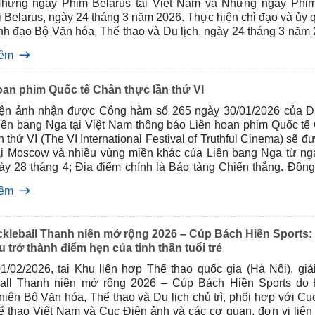
hững ngày Phim Belarus tại Việt Nam và Những ngày Phim
 Belarus, ngày 24 tháng 3 năm 2026. Thực hiện chỉ đạo và ủy 
nh đạo Bộ Văn hóa, Thể thao và Du lịch, ngày 24 tháng 3 năm 
ện ảnh đã tổ chức Lễ ký kết Biên bản ghi nhớ giữa Bộ Văn hóa
hêm
à Du lịch, Cộng hòa xã hội chủ nghĩa Việt Nam và Bộ Văn hóa,
larus về việc tổ chức Những ngày Phim Belarus tại Việt Na
à Những ngày Phim Việt Nam tại Belarus năm 2027.
oan phim Quốc tế Chân thực lần thứ VI
ện ảnh nhận được Công hàm số 265 ngày 30/01/2026 của Đ
iên bang Nga tại Việt Nam thông báo Liên hoan phim Quốc tế
n thứ VI (The VI International Festival of Truthful Cinema) sẽ đ
ại Moscow và nhiều vùng miền khác của Liên bang Nga từ ng
ày 28 tháng 4; Địa điểm chính là Bảo tàng Chiến thắng. Đồng 
t nghìn địa điểm khác trên khắp các vùng miền của Liên ban
hêm
 tham gia liên hoan phim. Đó là các đơn vị tham gia dự án qu
thổ Chiến thắng", Hiệp hội Bảo tàng Lịch sử và Quân sự - Lịc
ảo tàng Chiến thắng trong trường học, các buổi chiếu phim đư
ickleball Thanh niên mở rộng 2026 – Cúp Bách Hiền Sports:
i các Trung tâm Thiếu nhi Toàn Nga và các rạp chiếu phim.
 trở thành điểm hẹn của tinh thần tuổi trẻ
/02/2026, tại Khu liên hợp Thể thao quốc gia (Hà Nội), giải Gi
ball Thanh niên mở rộng 2026 – Cúp Bách Hiền Sports do
iên Bộ Văn hóa, Thể thao và Du lịch chủ trì, phối hợp với Cụ
ể thao Việt Nam và Cục Điện ảnh và các cơ quan, đơn vị liên