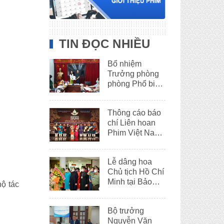
TIN ĐỌC NHIỀU
Bổ nhiệm
Trưởng phòng
phòng Phổ biến
phim
Thông cáo báo
chí Liên hoan
Phim Việt Nam
lần thứ XXII
Lễ dâng hoa
Chủ tịch Hồ Chí
Minh tại Bảo
hộ tác
tàng Hồ Chí
Minh – Thừa
Bộ trưởng
Thiên Huế
Nguyễn Văn