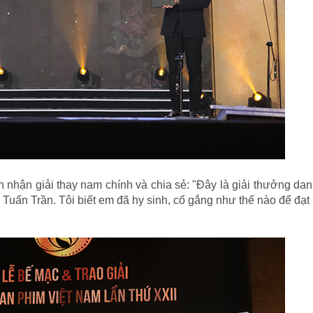
 nhận giải thay nam chính và chia sẻ: "Đây là giải thưởng dan
ư Tuấn Trần. Tôi biết em đã hy sinh, cố gắng như thế nào để đạ