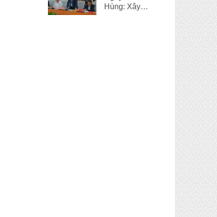
Hùng: Xây
dựng và phát
triển đời sống
văn hóa chính
là một điểm
sáng của Huế