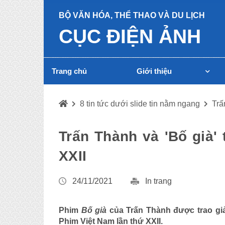
BỘ VĂN HÓA, THỂ THAO VÀ DU LỊCH
CỤC ĐIỆN ẢNH
Trang chủ
Giới thiệu
8 tin tức dưới slide tin nằm ngang
Trấ
Trấn Thành và 'Bố già' 
XXII
24/11/2021
In trang
Phim
Bố già
của Trấn Thành được trao gi
Phim Việt Nam lần thứ XXII.