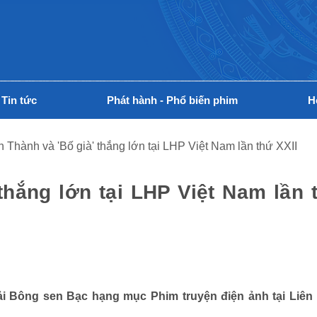
Tin tức
Phát hành - Phổ biến phim
H
n Thành và 'Bố già' thắng lớn tại LHP Việt Nam lần thứ XXII
thắng lớn tại LHP Việt Nam lần 
ải Bông sen Bạc hạng mục Phim truyện điện ảnh tại Liên