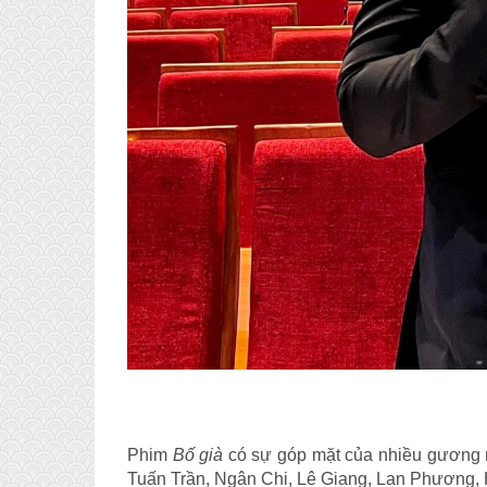
Phim
Bố già
có sự góp mặt của nhiều gương 
Tuấn Trần, Ngân Chi, Lê Giang, Lan Phương,