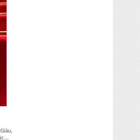
Giàu,
húc…