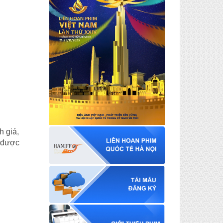
h giá,
t được