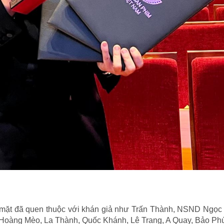
mặt đã quen thuộc với khán giả như Trấn Thành, NSND Ngọc 
 Hoàng Mèo, La Thành, Quốc Khánh, Lê Trang, A Quay, Bảo P