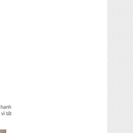
t hạnh
vì tất