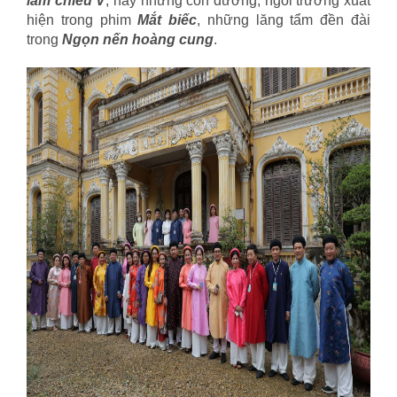
lắm chiêu V
, hay những con đường, ngôi trường xuất
hiện trong phim
Mắt biếc
, những lăng tẩm đền đài
trong
Ngọn nến hoàng cung
.