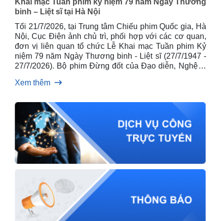
Khai mạc Tuần phim kỷ niệm 79 năm Ngày Thương
binh – Liệt sĩ tại Hà Nội
Tối 21/7/2026, tại Trung tâm Chiếu phim Quốc gia, Hà
Nội, Cục Điện ảnh chủ trì, phối hợp với các cơ quan,
đơn vị liên quan tổ chức Lễ Khai mạc Tuần phim Kỷ
niệm 79 năm Ngày Thương binh - Liệt sĩ (27/7/1947 -
27/7/2026). Bộ phim Đừng đốt của Đạo diễn, Nghệ sĩ
Nhân dân Đặng Nhật Minh được lựa chọn trình chiếu
Xem thêm
khai mạc.