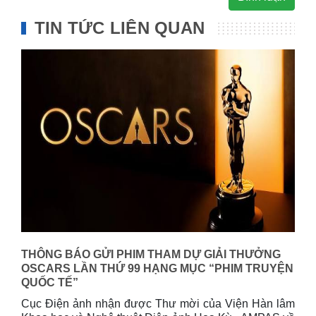
TIN TỨC LIÊN QUAN
THÔNG BÁO GỬI PHIM THAM DỰ GIẢI THƯỞNG
OSCARS LẦN THỨ 99 HẠNG MỤC “PHIM TRUYỆN
QUỐC TẾ”
Cục Điện ảnh nhận đ­ược Thư mời của Viện Hàn lâm