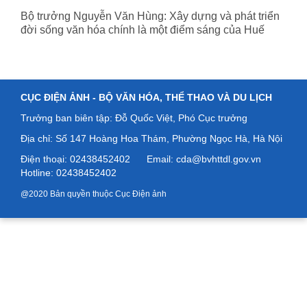
Bộ trưởng Nguyễn Văn Hùng: Xây dựng và phát triển
đời sống văn hóa chính là một điểm sáng của Huế
CỤC ĐIỆN ẢNH -
BỘ VĂN HÓA, THỂ THAO VÀ DU LỊCH
Trưởng ban biên tập: Đỗ Quốc Việt, Phó Cục trưởng
Địa chỉ: Số
147 Hoàng Hoa Thám, Phường Ngọc Hà, Hà Nội
Điện thoại: 02438452402
Email: cda@bvhttdl.gov.vn
Hotline: 02438452402
@2020 Bản quyền thuộc Cục Điện ảnh