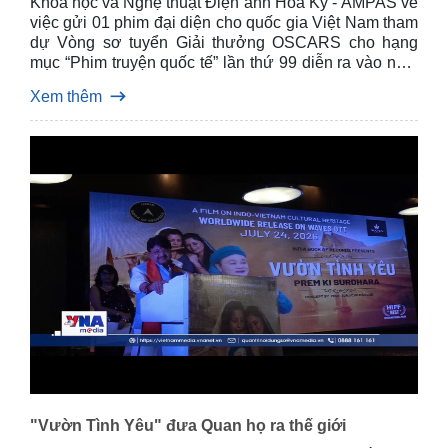
Khoa học và Nghệ thuật Điện ảnh Hoa Kỳ - AMPAS về
việc gửi 01 phim đại diện cho quốc gia Việt Nam tham
dự Vòng sơ tuyển Giải thưởng OSCARS cho hạng
mục “Phim truyện quốc tế” lần thứ 99 diễn ra vào năm
2027 tại Los Angeles, Mỹ.
Xem thêm
"Vườn Tình Yêu" đưa Quan họ ra thế giới