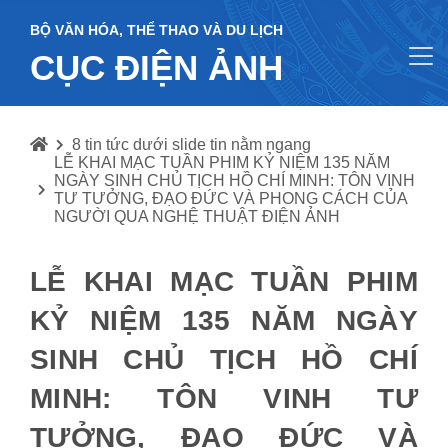
BỘ VĂN HÓA, THỂ THAO VÀ DU LỊCH
CỤC ĐIỆN ẢNH
8 tin tức dưới slide tin nằm ngang
LỄ KHAI MẠC TUẦN PHIM KỶ NIỆM 135 NĂM
NGÀY SINH CHỦ TỊCH HỒ CHÍ MINH: TÔN VINH
TƯ TƯỞNG, ĐẠO ĐỨC VÀ PHONG CÁCH CỦA
NGƯỜI QUA NGHỆ THUẬT ĐIỆN ẢNH
LỄ KHAI MẠC TUẦN PHIM
KỶ NIỆM 135 NĂM NGÀY
SINH CHỦ TỊCH HỒ CHÍ
MINH: TÔN VINH TƯ
TƯỞNG, ĐẠO ĐỨC VÀ