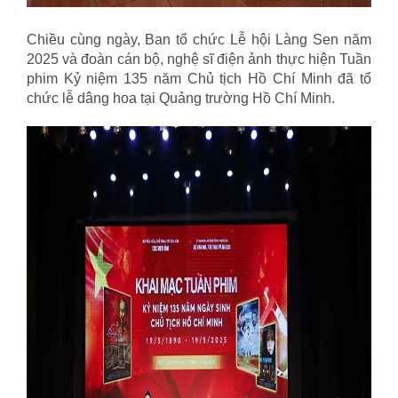
Chiều cùng ngày, Ban tổ chức Lễ hội Làng Sen năm
2025 và đoàn cán bộ, nghệ sĩ điện ảnh thực hiện Tuần
phim Kỷ niệm 135 năm Chủ tịch Hồ Chí Minh đã tổ
chức lễ dâng hoa tại Quảng trường Hồ Chí Minh.