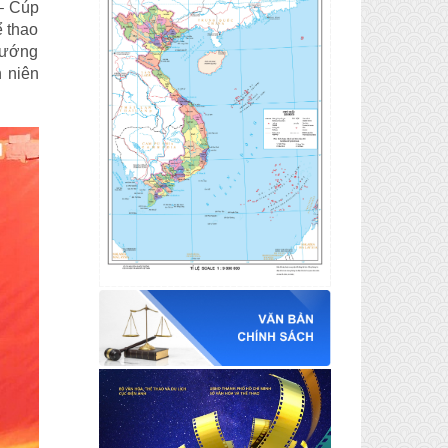
 – Cúp
ể thao
 hướng
 niên