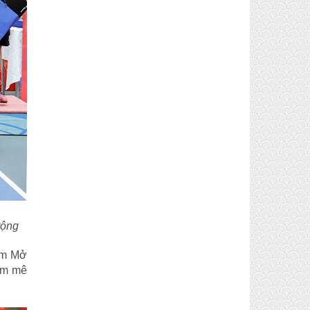
rộng
hóm Mở
đam mê