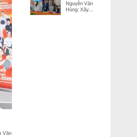
Nguyễn Văn
Hùng: Xây
dựng và phát
triển đời sống
văn hóa chính
là một điểm
sáng của Huế
nh Văn