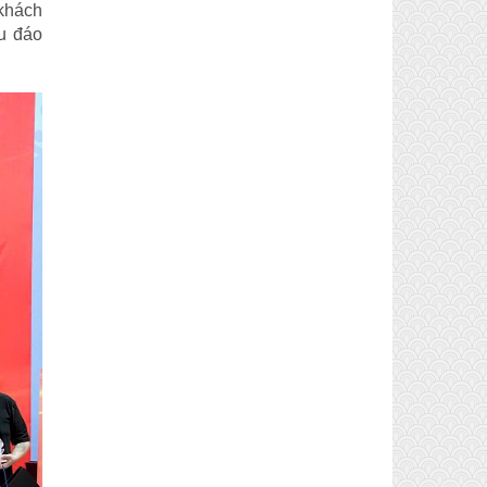
 khách
hu đáo