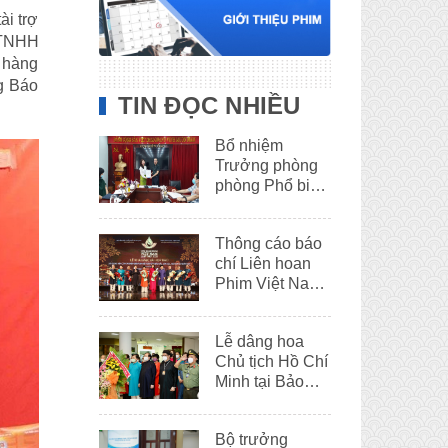
ài trợ
 TNHH
 hàng
ng Báo
TIN ĐỌC NHIỀU
Bổ nhiệm
Trưởng phòng
phòng Phổ biến
phim
Thông cáo báo
chí Liên hoan
Phim Việt Nam
lần thứ XXII
Lễ dâng hoa
Chủ tịch Hồ Chí
Minh tại Bảo
tàng Hồ Chí
Minh – Thừa
Bộ trưởng
Thiên Huế