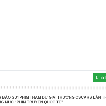
Bình 
 BÁO GỬI PHIM THAM DỰ GIẢI THƯỞNG OSCARS LẦN T
NG MỤC “PHIM TRUYỆN QUỐC TẾ”