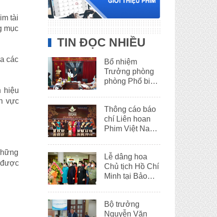
im tài
ng mục
TIN ĐỌC NHIỀU
ủa các
Bổ nhiệm
Trưởng phòng
phòng Phổ biến
 hiệu
phim
h vực
Thông cáo báo
chí Liên hoan
Phim Việt Nam
lần thứ XXII
những
Lễ dâng hoa
 được
Chủ tịch Hồ Chí
Minh tại Bảo
tàng Hồ Chí
Minh – Thừa
Bộ trưởng
Thiên Huế
Nguyễn Văn