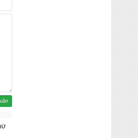
luận
HỨ