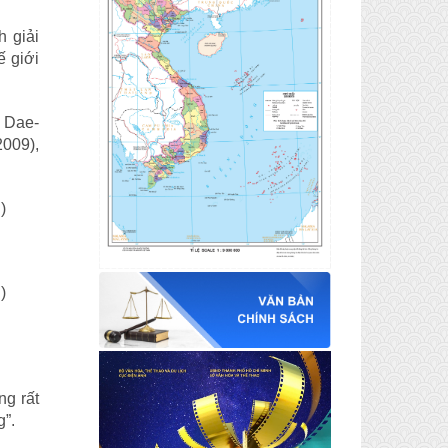
 giải
ế giới
 Dae-
2009),
ng rất
g”.