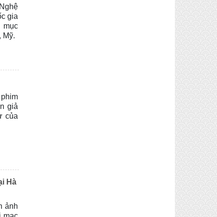
 Nghệ
c gia
g mục
, Mỹ.
 phim
n giả
ự của
ại Hà
n ảnh
i mạc