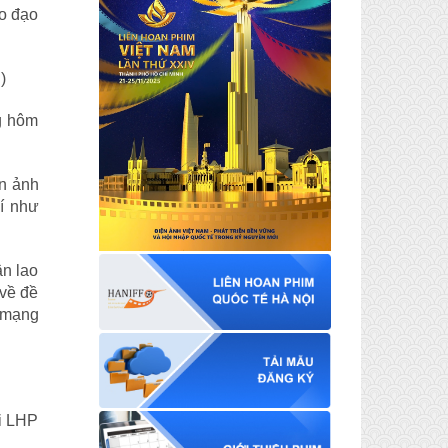
ho đạo
g hôm
n ảnh
í như
n lao
 về đề
h mạng
ại LHP