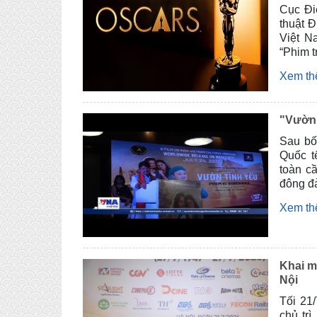
Cục Đi
thuật 
Việt N
“Phim t
Xem t
"Vườn 
Sau bố
Quốc t
toàn c
đông đả
Xem t
Khai m
Nội
Tối 21
chủ tr