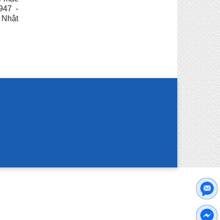
947 -
 Nhật