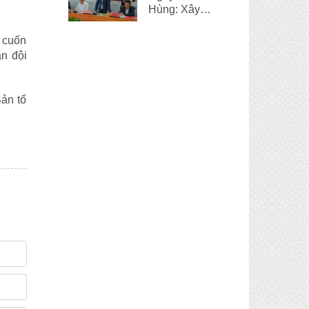
Hùng: Xây
dựng và phát
triển đời sống
n cuốn
văn hóa chính
ân đội
là một điểm
sáng của Huế
ản tổ