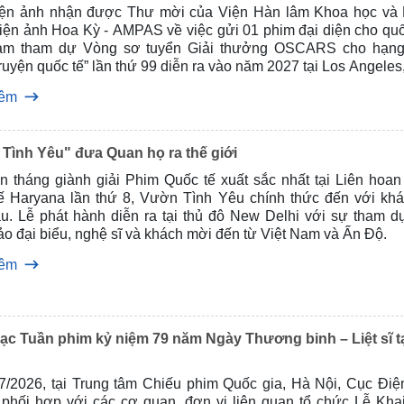
ện ảnh nhận đ­ược Thư mời của Viện Hàn lâm Khoa học và
Điện ảnh Hoa Kỳ - AMPAS về việc gửi 01 phim đại diện cho quố
am tham dự Vòng sơ tuyển Giải thưởng OSCARS cho hạn
ruyện quốc tế” lần thứ 99 diễn ra vào năm 2027 tại Los Angeles
hêm
Tình Yêu" đưa Quan họ ra thế giới
n tháng giành giải Phim Quốc tế xuất sắc nhất tại Liên hoan
ế Haryana lần thứ 8, Vườn Tình Yêu chính thức đến với khá
ầu. Lễ phát hành diễn ra tại thủ đô New Delhi với sự tham d
o đại biểu, nghệ sĩ và khách mời đến từ Việt Nam và Ấn Độ.
hêm
ạc Tuần phim kỷ niệm 79 năm Ngày Thương binh – Liệt sĩ t
/7/2026, tại Trung tâm Chiếu phim Quốc gia, Hà Nội, Cục Điệ
ì, phối hợp với các cơ quan, đơn vị liên quan tổ chức Lễ Kha