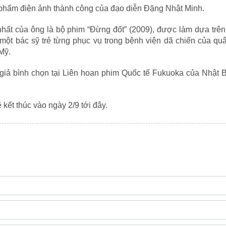
 phẩm điện ảnh thành công của đạo diễn Đặng Nhật Minh.
hất của ông là bộ phim “Đừng đốt” (2009), được làm dựa trê
, một bác sỹ trẻ từng phục vụ trong bệnh viện dã chiến của qu
Mỹ.
giả bình chọn tại Liên hoan phim Quốc tế Fukuoka của Nhật B
ết thúc vào ngày 2/9 tới đây.