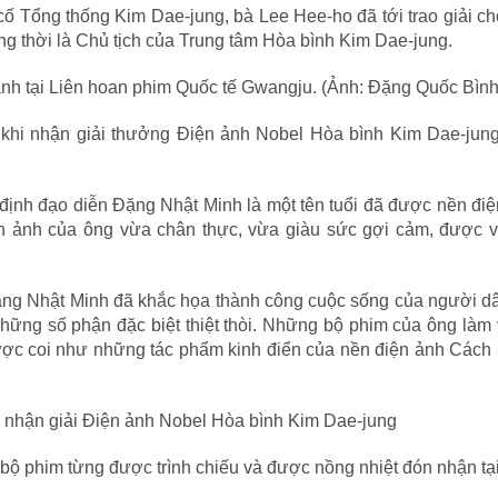
n cố Tổng thống Kim Dae-jung, bà Lee Hee-ho đã tới trao giải c
g thời là Chủ tịch của Trung tâm Hòa bình Kim Dae-jung.
khi nhận giải thưởng Điện ảnh Nobel Hòa bình Kim Dae-jun
ịnh đạo diễn Đặng Nhật Minh là một tên tuổi đã được nền điệ
iện ảnh của ông vừa chân thực, vừa giàu sức gợi cảm, được v
ng Nhật Minh đã khắc họa thành công cuộc sống của người dâ
hững số phận đặc biệt thiệt thòi. Những bộ phim của ông làm
 được coi như những tác phẩm kinh điển của nền điện ảnh Các
- bộ phim từng được trình chiếu và được nồng nhiệt đón nhận t