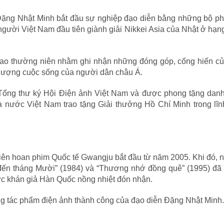
Đặng Nhật Minh bắt đầu sự nghiệp đạo diễn bằng những bộ ph
 người Việt Nam đầu tiên giành giải Nikkei Asia của Nhật ở hạ
trao thường niên nhằm ghi nhận những đóng góp, cống hiến c
t lượng cuộc sống của người dân châu Á.
Tổng thư ký Hội Điện ảnh Việt Nam và được phong tặng danh
nước Việt Nam trao tặng Giải thưởng Hồ Chí Minh trong lĩn
iên hoan phim Quốc tế Gwangju bắt đầu từ năm 2005. Khi đó, 
 đến tháng Mười” (1984) và “Thương nhớ đồng quê” (1995) đã
ợc khán giả Hàn Quốc nồng nhiệt đón nhận.