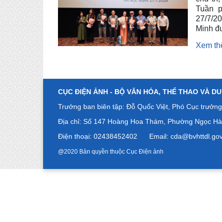
Tuần p
27/7/2
Minh đư
Xem t
CỤC ĐIỆN ẢNH -
BỘ VĂN HÓA, THỂ THAO VÀ DU
Trưởng ban biên tập: Đỗ Quốc Việt, Phó Cục trưởng
Địa chỉ: Số
147 Hoàng Hoa Thám, Phường Ngọc Hà,
Điện thoại: 02438452402
Email: cda@bvhttdl.g
@2020 Bản quyền thuộc Cục Điện ảnh