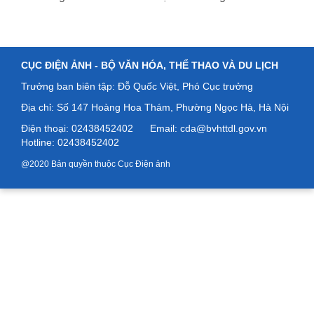
CỤC ĐIỆN ẢNH -
BỘ VĂN HÓA, THỂ THAO VÀ DU LỊCH
Trưởng ban biên tập: Đỗ Quốc Việt, Phó Cục trưởng
Địa chỉ: Số
147 Hoàng Hoa Thám, Phường Ngọc Hà, Hà Nội
Điện thoại: 02438452402
Email: cda@bvhttdl.gov.vn
Hotline: 02438452402
@2020 Bản quyền thuộc Cục Điện ảnh