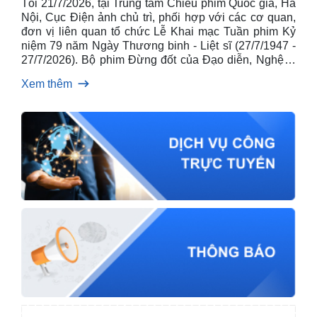
Tối 21/7/2026, tại Trung tâm Chiếu phim Quốc gia, Hà
Nội, Cục Điện ảnh chủ trì, phối hợp với các cơ quan,
đơn vị liên quan tổ chức Lễ Khai mạc Tuần phim Kỷ
niệm 79 năm Ngày Thương binh - Liệt sĩ (27/7/1947 -
27/7/2026). Bộ phim Đừng đốt của Đạo diễn, Nghệ sĩ
Nhân dân Đặng Nhật Minh được lựa chọn trình chiếu
Xem thêm
khai mạc.