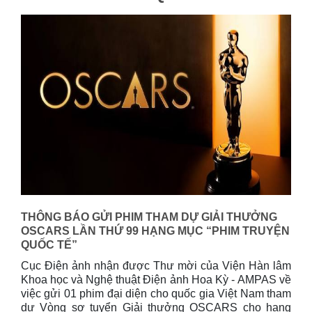
THÔNG BÁO GỬI PHIM THAM DỰ GIẢI THƯỞNG
OSCARS LẦN THỨ 99 HẠNG MỤC “PHIM TRUYỆN
QUỐC TẾ”
Cục Điện ảnh nhận đ­ược Thư mời của Viện Hàn lâm
Khoa học và Nghệ thuật Điện ảnh Hoa Kỳ - AMPAS về
việc gửi 01 phim đại diện cho quốc gia Việt Nam tham
dự Vòng sơ tuyển Giải thưởng OSCARS cho hạng