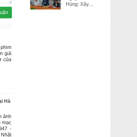
Hùng: Xây
dựng và phát
luận
triển đời sống
văn hóa chính
là một điểm
sáng của Huế
 phim
n giả
ự của
ại Hà
n ảnh
i mạc
947 -
 Nhật