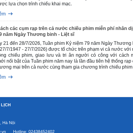
ợc lựa chọn trình chiếu khai mạc.
hêm
ách các cụm rạp trên cả nước chiếu phim miễn phí nhân d
9 năm Ngày Thương binh - Liệt sĩ
y 21 đến 28/7/2026, Tuần phim Kỷ niệm 79 năm Ngày Thương b
 (27/7/1947 - 27/7/2026) được tổ chức trên phạm vi cả nước với
ộng chiếu phim, giao lưu và tri ân người có công với cách 
i nổi bật của Tuần phim năm nay là lần đầu tiên hệ thống rạp
hương mại trên cả nước cùng tham gia chương trình chiếu phim
 mô quốc gia, góp phần phát huy vai trò của điện ảnh trong gi
hêm
 thống yêu nước và lan tỏa đạo lý “Uống nước nhớ nguồn”, “Đ
ĩa”.
 LỊCH
 Hà Nội
ov.vn Hotline: 02438452402