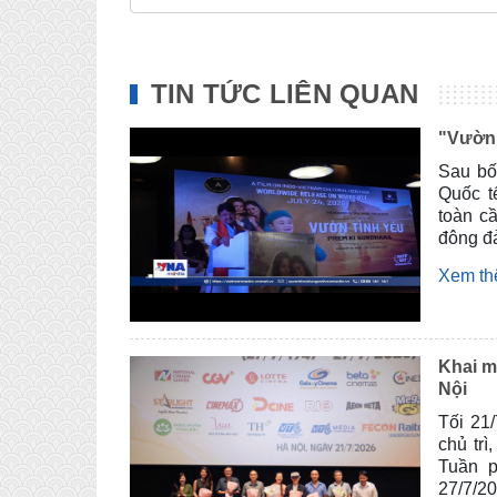
TIN TỨC LIÊN QUAN
"Vườn 
Sau bố
Quốc t
toàn c
đông đả
Xem t
Khai m
Nội
Tối 21
chủ tr
Tuần p
27/7/2