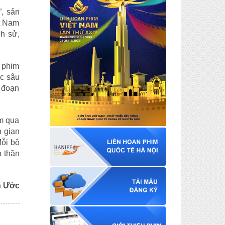
”, sản
ệt Nam
ch sử,
u phim
c sâu
i đoạn
am qua
h gian
Mỗi bộ
h thần
h Ước