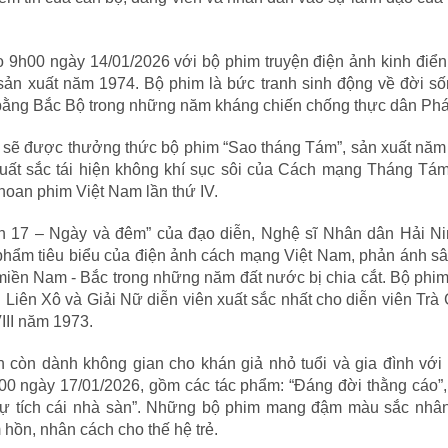
 9h00 ngày 14/01/2026 với bộ phim truyện điện ảnh kinh điể
sản xuất năm 1974. Bộ phim là bức tranh sinh động về đời s
 bằng Bắc Bộ trong những năm kháng chiến chống thực dân Phá
ả sẽ được thưởng thức bộ phim “Sao tháng Tám”, sản xuất nă
uất sắc tái hiện không khí sục sôi của Cách mạng Tháng Tá
hoan phim Việt Nam lần thứ IV.
ến 17 – Ngày và đêm” của đạo diễn, Nghệ sĩ Nhân dân Hải Ni
 phẩm tiêu biểu của điện ảnh cách mạng Việt Nam, phản ánh s
miền Nam - Bắc trong những năm đất nước bị chia cắt. Bộ phi
Liên Xô và Giải Nữ diễn viên xuất sắc nhất cho diễn viên Trà
III năm 1973.
h còn dành không gian cho khán giả nhỏ tuổi và gia đình với
00 ngày 17/01/2026, gồm các tác phẩm: “Đáng đời thằng cáo”,
, “Sự tích cái nhà sàn”. Những bộ phim mang đậm màu sắc nhâ
 hồn, nhân cách cho thế hệ trẻ.