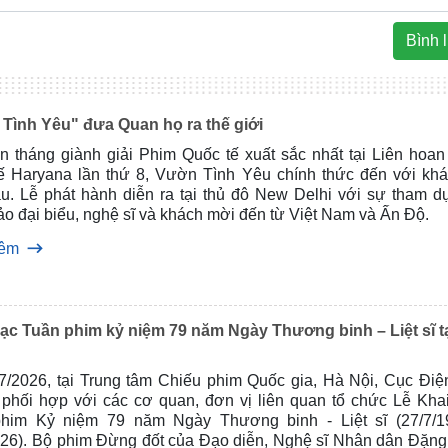
Bình 
Tình Yêu" đưa Quan họ ra thế giới
n tháng giành giải Phim Quốc tế xuất sắc nhất tại Liên hoan
ế Haryana lần thứ 8, Vườn Tình Yêu chính thức đến với khá
ầu. Lễ phát hành diễn ra tại thủ đô New Delhi với sự tham d
o đại biểu, nghệ sĩ và khách mời đến từ Việt Nam và Ấn Độ.
hêm
ạc Tuần phim kỷ niệm 79 năm Ngày Thương binh – Liệt sĩ t
/7/2026, tại Trung tâm Chiếu phim Quốc gia, Hà Nội, Cục Điệ
ì, phối hợp với các cơ quan, đơn vị liên quan tổ chức Lễ Kha
him Kỷ niệm 79 năm Ngày Thương binh - Liệt sĩ (27/7/1
026). Bộ phim Đừng đốt của Đạo diễn, Nghệ sĩ Nhân dân Đặng