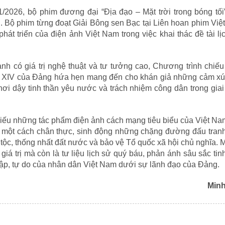
/2026, bộ phim đương đại “Địa đạo – Mặt trời trong bóng tối
 Bộ phim từng đoạt Giải Bông sen Bạc tại Liên hoan phim Vi
hát triển của điện ảnh Việt Nam trong việc khai thác đề tài lị
nh có giá trị nghệ thuật và tư tưởng cao, Chương trình chiế
hứ XIV của Đảng hứa hẹn mang đến cho khán giả những cảm xú
khơi dậy tinh thần yêu nước và trách nhiệm công dân trong gia
 chiếu những tác phẩm điện ảnh cách mạng tiêu biểu của Việt N
ện một cách chân thực, sinh động những chặng đường đấu tran
tộc, thống nhất đất nước và bảo vệ Tổ quốc xã hội chủ nghĩa. 
iá trị mà còn là tư liệu lịch sử quý báu, phản ánh sâu sắc tin
lập, tự do của nhân dân Việt Nam dưới sự lãnh đạo của Đảng.
Min