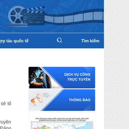
ợp tác quốc tế
Tìm kiếm
sẽ tổ
truyền
a Đảng