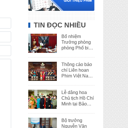
TIN ĐỌC NHIỀU
Bổ nhiệm
Trưởng phòng
phòng Phổ biến
phim
Thông cáo báo
chí Liên hoan
Phim Việt Nam
lần thứ XXII
Lễ dâng hoa
Chủ tịch Hồ Chí
Minh tại Bảo
tàng Hồ Chí
Minh – Thừa
Bộ trưởng
Thiên Huế
Nguyễn Văn