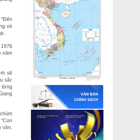
n “Đến
ống và
p.
m 1976
m năm
nh sẽ
âu sắc
m từng
 Giang
 chùm
 “Con
n văn,