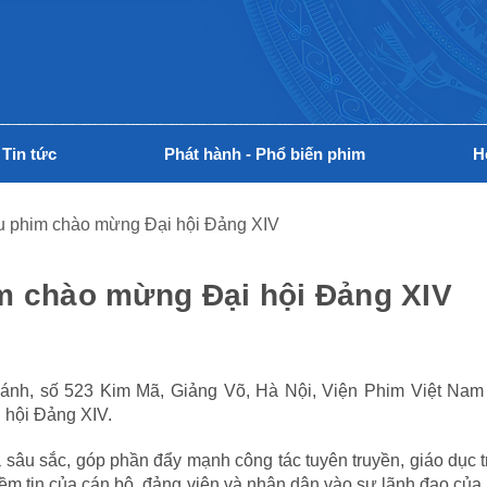
Tin tức
Phát hành - Phổ biến phim
H
u phim chào mừng Đại hội Đảng XIV
m chào mừng Đại hội Đảng XIV
ánh, số 523 Kim Mã, Giảng Võ, Hà Nội, Viện Phim Việt Nam 
 hội Đảng XIV.
ĩa sâu sắc, góp phần đẩy mạnh công tác tuyên truyền, giáo dục 
iềm tin của cán bộ, đảng viên và nhân dân vào sự lãnh đạo củ