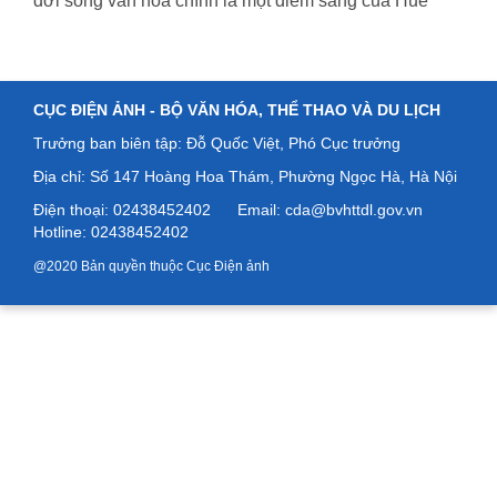
đời sống văn hóa chính là một điểm sáng của Huế
CỤC ĐIỆN ẢNH -
BỘ VĂN HÓA, THỂ THAO VÀ DU LỊCH
Trưởng ban biên tập: Đỗ Quốc Việt, Phó Cục trưởng
Địa chỉ: Số
147 Hoàng Hoa Thám, Phường Ngọc Hà, Hà Nội
Điện thoại: 02438452402
Email: cda@bvhttdl.gov.vn
Hotline: 02438452402
@2020 Bản quyền thuộc Cục Điện ảnh