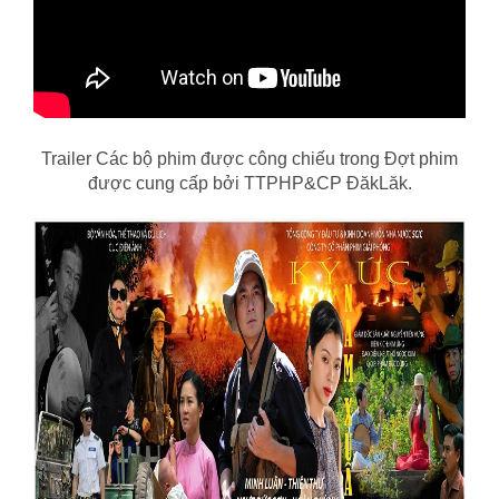
Trailer Các bộ phim được công chiếu trong Đợt phim
được cung cấp bởi TTPHP&CP ĐăkLăk.