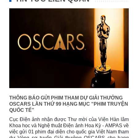
THÔNG BÁO GỬI PHIM THAM DỰ GIẢI THƯỞNG
OSCARS LẦN THỨ 99 HẠNG MỤC “PHIM TRUYỆN
QUỐC TẾ”
Cục Điện ảnh nhận đ­ược Thư mời của Viện Hàn lâm
Khoa học và Nghệ thuật Điện ảnh Hoa Kỳ - AMPAS về
việc gửi 01 phim đại diện cho quốc gia Việt Nam tham
dự Vòng sơ tuyển Giải thưởng OSCARS cho hạng