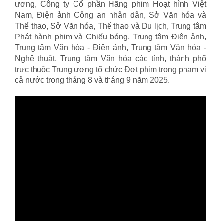
ương, Công ty Cổ phần Hãng phim Hoạt hình Việt
Nam, Điện ảnh Công an nhân dân, Sở Văn hóa và
Thể thao, Sở Văn hóa, Thể thao và Du lịch, Trung tâm
Phát hành phim và Chiếu bóng, Trung tâm Điện ảnh,
Trung tâm Văn hóa - Điện ảnh, Trung tâm Văn hóa -
Nghệ thuật, Trung tâm Văn hóa các tỉnh, thành phố
trực thuộc Trung ương tổ chức Đợt phim trong phạm vi
cả nước trong tháng 8 và tháng 9 năm 2025.