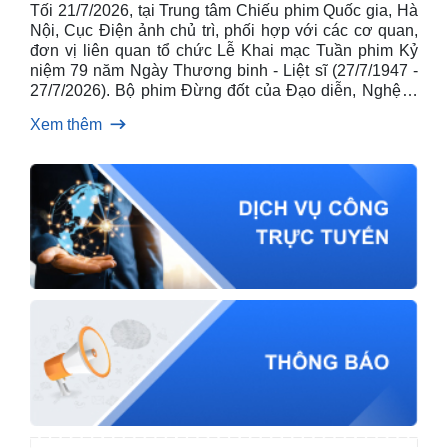
Tối 21/7/2026, tại Trung tâm Chiếu phim Quốc gia, Hà
Nội, Cục Điện ảnh chủ trì, phối hợp với các cơ quan,
đơn vị liên quan tổ chức Lễ Khai mạc Tuần phim Kỷ
niệm 79 năm Ngày Thương binh - Liệt sĩ (27/7/1947 -
27/7/2026). Bộ phim Đừng đốt của Đạo diễn, Nghệ sĩ
Nhân dân Đặng Nhật Minh được lựa chọn trình chiếu
Xem thêm
khai mạc.