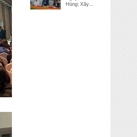
Hùng: Xây
dựng và phát
triển đời sống
văn hóa chính
là một điểm
sáng của Huế