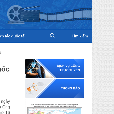
p tác quốc tế
Tìm kiếm
6
uốc
 ngày
à Ông
hứ 16