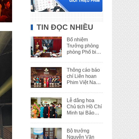
TIN ĐỌC NHIỀU
Bổ nhiệm
Trưởng phòng
phòng Phổ biến
phim
Thông cáo báo
chí Liên hoan
Phim Việt Nam
lần thứ XXII
Lễ dâng hoa
Chủ tịch Hồ Chí
Minh tại Bảo
tàng Hồ Chí
Minh – Thừa
Bộ trưởng
Thiên Huế
Nguyễn Văn