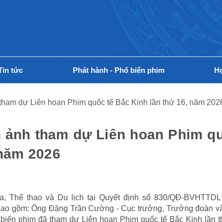
Tin tức
Phát hành - Phổ biến phim
Hợ
tham dự Liên hoan Phim quốc tế Bắc Kinh lần thứ 16, năm 202
n ảnh tham dự Liên hoan Phim q
 năm 2026
, Thể thao và Du lịch tại Quyết định số 830/QĐ-BVHTTDL
 bao gồm: Ông Đặng Trần Cường - Cục trưởng, Trưởng đoàn v
iến phim đã tham dự Liên hoan Phim quốc tế Bắc Kinh lần t