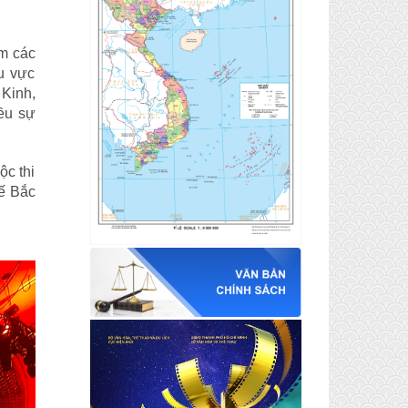
ăm các
u vực
 Kinh,
iều sự
ộc thi
tế Bắc