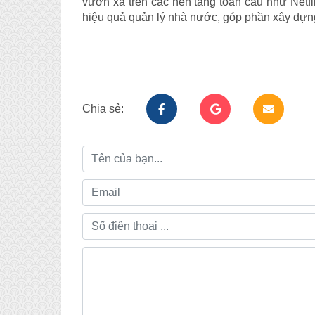
vươn xa trên các nền tảng toàn cầu như Netfl
hiệu quả quản lý nhà nước, góp phần xây dựn
Chia sẻ: