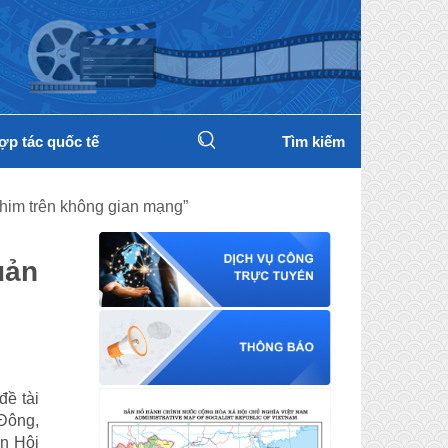
ợp tác quốc tế
Tìm kiếm
him trên không gian mạng”
uản
đề tài
 Đông,
ên Hội