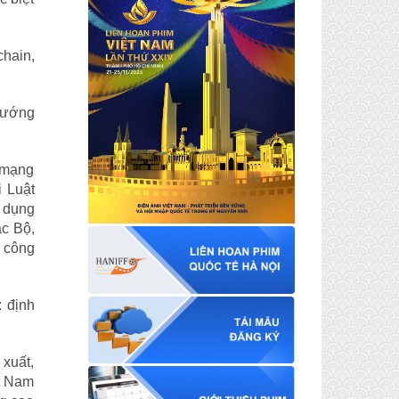
chain,
hướng
n mạng
i Luật
ử dụng
ác Bộ,
 công
: định
 xuất,
t Nam