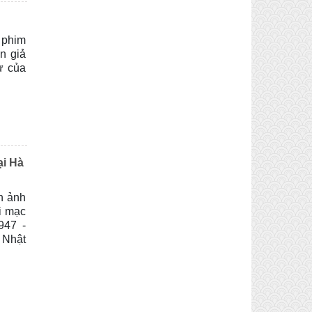
 phim
n giả
ự của
ại Hà
n ảnh
i mạc
947 -
 Nhật