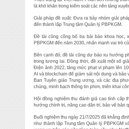
là khó khăn trong kiểm soát các nền tảng xuyên
Giải pháp đề xuất: Đưa ra bảy nhóm giải phá
đến thành lập Trung tâm Quản lý PBPKGM.
Đề tài cũng công bố ba bài báo khoa học,
PBPKGM đến năm 2030, nhấn mạnh vai trò của
Bên cạnh đó, đề tài cũng dự báo xu hướng ph
trong tương lai. Đồng thời, đề xuất một số gi
Điện ảnh 2022, tăng mức phạt vi phạm lên 10
AI và blockchain để giám sát nội dung và bảo
Ban Tuyên giáo Trung ương, và các địa phư
chúng, minh bạch thông tin phim, triển khai c
Hội đồng nghiệm thu đánh giá cao tính cấp thi
hướng chính trị, nâng cao dân trí, bảo vệ bản 
Buổi nghiệm thu ngày 21/7/2025 đã khẳng định g
như thành lập Trung tâm Quản lý PBPKGM và 