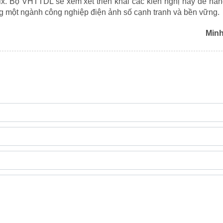
ix. Bộ VHTTDL sẽ xem xét triển khai các kiến nghị này để nâ
g một ngành công nghiệp điện ảnh số cạnh tranh và bền vững.
Min