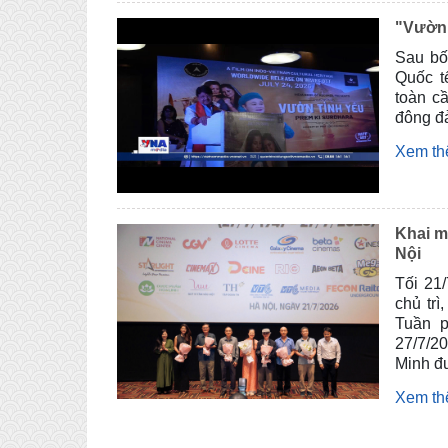
"Vườn 
Sau bố
Quốc t
toàn c
đông đả
Xem t
Khai m
Nội
Tối 21
chủ tr
Tuần p
27/7/2
Minh đư
Xem t