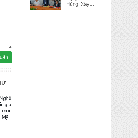
Hùng: Xây
dựng và phát
triển đời sống
văn hóa chính
là một điểm
sáng của Huế
luận
HỨ
 Nghệ
c gia
g mục
, Mỹ.