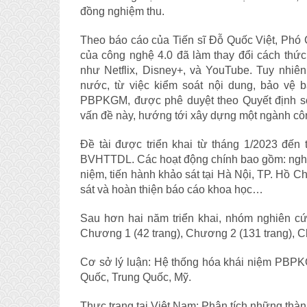
đồng nghiệm thu.
Theo báo cáo của Tiến sĩ Đỗ Quốc Việt, Phó 
của công nghệ 4.0 đã làm thay đổi cách thức
như Netflix, Disney+, và YouTube. Tuy nhiên
nước, từ việc kiểm soát nội dung, bảo vệ b
PBPKGM, được phê duyệt theo Quyết định s
vấn đề này, hướng tới xây dựng một ngành cô
Đề tài được triển khai từ tháng 1/2023 đến
BVHTTDL. Các hoạt động chính bao gồm: nghiê
niệm, tiến hành khảo sát tại Hà Nội, TP. Hồ C
sát và hoàn thiện báo cáo khoa học…
Sau hơn hai năm triển khai, nhóm nghiên c
Chương 1 (42 trang), Chương 2 (131 trang), Ch
Cơ sở lý luận: Hệ thống hóa khái niệm PBPK
Quốc, Trung Quốc, Mỹ.
Thực trạng tại Việt Nam: Phân tích những thàn