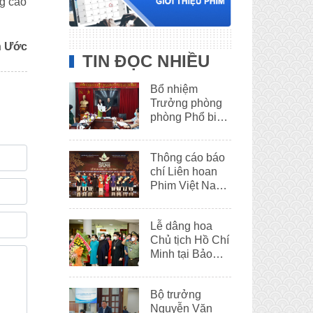
ng cao
h Ước
TIN ĐỌC NHIỀU
Bổ nhiệm
Trưởng phòng
phòng Phổ biến
phim
Thông cáo báo
chí Liên hoan
Phim Việt Nam
lần thứ XXII
Lễ dâng hoa
Chủ tịch Hồ Chí
Minh tại Bảo
tàng Hồ Chí
Minh – Thừa
Bộ trưởng
Thiên Huế
Nguyễn Văn