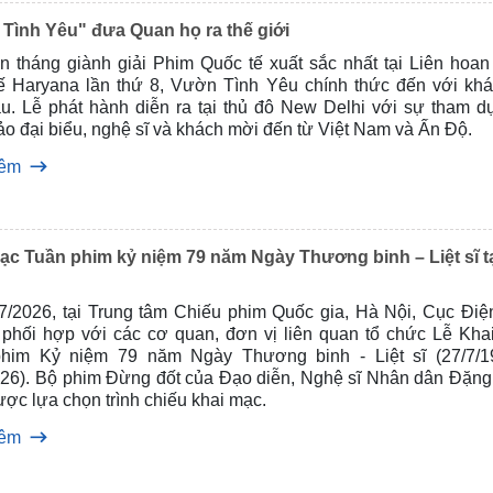
Tình Yêu" đưa Quan họ ra thế giới
n tháng giành giải Phim Quốc tế xuất sắc nhất tại Liên hoan
ế Haryana lần thứ 8, Vườn Tình Yêu chính thức đến với khá
ầu. Lễ phát hành diễn ra tại thủ đô New Delhi với sự tham d
o đại biểu, nghệ sĩ và khách mời đến từ Việt Nam và Ấn Độ.
hêm
ạc Tuần phim kỷ niệm 79 năm Ngày Thương binh – Liệt sĩ t
/7/2026, tại Trung tâm Chiếu phim Quốc gia, Hà Nội, Cục Điệ
ì, phối hợp với các cơ quan, đơn vị liên quan tổ chức Lễ Kha
him Kỷ niệm 79 năm Ngày Thương binh - Liệt sĩ (27/7/1
026). Bộ phim Đừng đốt của Đạo diễn, Nghệ sĩ Nhân dân Đặng
ợc lựa chọn trình chiếu khai mạc.
hêm