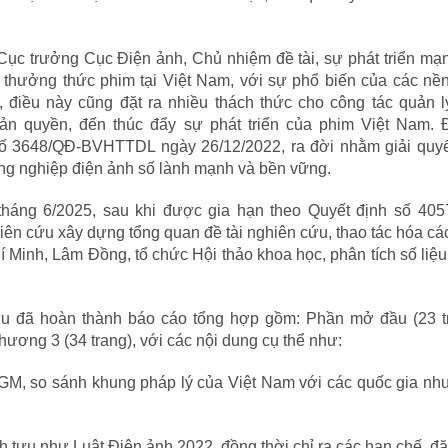
Cục trưởng Cục Điện ảnh, Chủ nhiệm đề tài, sự phát triển m
 thưởng thức phim tại Việt Nam, với sự phổ biến của các nề
, điều này cũng đặt ra nhiều thách thức cho công tác quản 
ản quyền, đến thúc đẩy sự phát triển của phim Việt Nam. Đ
ố 3648/QĐ-BVHTTDL ngày 26/12/2022, ra đời nhằm giải quyế
ng nghiệp điện ảnh số lành mạnh và bền vững.
 tháng 6/2025, sau khi được gia hạn theo Quyết định số 405
n cứu xây dựng tổng quan đề tài nghiên cứu, thao tác hóa cá
hí Minh, Lâm Đồng, tổ chức Hội thảo khoa học, phân tích số liệ
ứu đã hoàn thành báo cáo tổng hợp gồm: Phần mở đầu (23 tr
ương 3 (34 trang), với các nội dung cụ thể như:
GM, so sánh khung pháp lý của Việt Nam với các quốc gia nh
h tựu như Luật Điện ảnh 2022, đồng thời chỉ ra các hạn chế, đặ