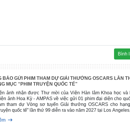
Bình 
 BÁO GỬI PHIM THAM DỰ GIẢI THƯỞNG OSCARS LẦN T
NG MỤC “PHIM TRUYỆN QUỐC TẾ”
ện ảnh nhận đ­ược Thư mời của Viện Hàn lâm Khoa học và
Điện ảnh Hoa Kỳ - AMPAS về việc gửi 01 phim đại diện cho quố
am tham dự Vòng sơ tuyển Giải thưởng OSCARS cho hạn
ruyện quốc tế” lần thứ 99 diễn ra vào năm 2027 tại Los Angeles
hêm