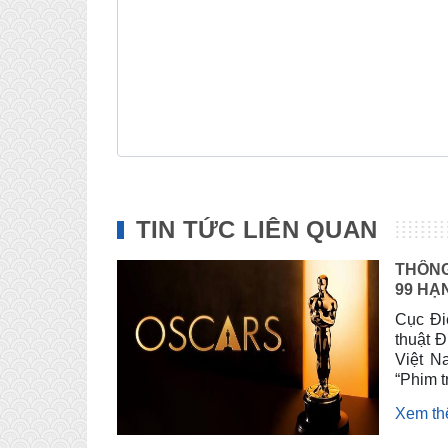
TIN TỨC LIÊN QUAN
THÔNG
99 HẠ
Cục Đi
thuật 
Việt N
“Phim t
Xem t