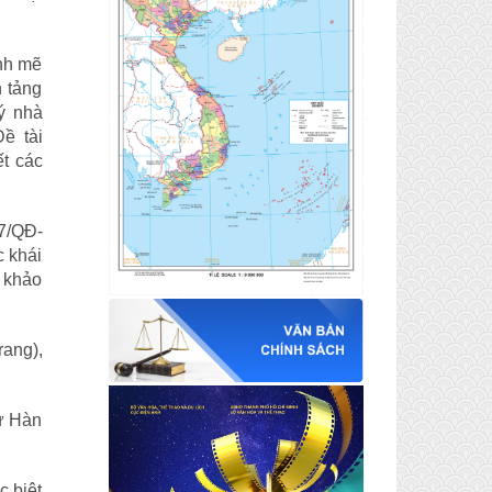
ạnh mẽ
n tảng
lý nhà
ề tài
t các
7/QĐ-
c khái
u khảo
ang),
ư Hàn
c biệt