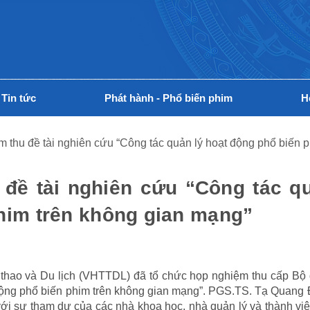
Tin tức
Phát hành - Phổ biến phim
H
thu đề tài nghiên cứu “Công tác quản lý hoạt động phổ biến p
đề tài nghiên cứu “Công tác q
phim trên không gian mạng”
 thao và Du lịch (VHTTDL) đã tổ chức họp nghiệm thu cấp Bộ 
động phổ biến phim trên không gian mạng”. PGS.TS. Tạ Quang
ới sự tham dự của các nhà khoa học, nhà quản lý và thành vi