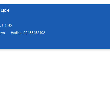
 LỊCH
 Hà Nội
ov.vn Hotline: 02438452402