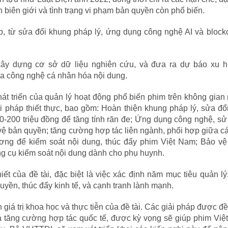
 biên giới và tình trạng vi phạm bản quyền còn phổ biến.
p, từ sửa đổi khung pháp lý, ứng dụng công nghệ AI và block
 xây dựng cơ sở dữ liệu nghiên cứu, và đưa ra dự báo xu 
 công nghệ cá nhân hóa nội dung.
át triển của quản lý hoạt động phổ biến phim trên không gia
ải pháp thiết thực, bao gồm: Hoàn thiện khung pháp lý, sửa đổ
0-200 triệu đồng để tăng tính răn đe; Ứng dụng công nghệ, s
 vệ bản quyền; tăng cường hợp tác liên ngành, phối hợp giữa c
ơng để kiểm soát nội dung, thúc đẩy phim Việt Nam; Bảo vệ
ông cụ kiểm soát nội dung dành cho phụ huynh.
ết của đề tài, đặc biệt là việc xác định năm mục tiêu quản lý
quyền, thúc đẩy kinh tế, và cạnh tranh lành mạnh.
iá trị khoa học và thực tiễn của đề tài. Các giải pháp được đề
tăng cường hợp tác quốc tế, được kỳ vọng sẽ giúp phim Việ