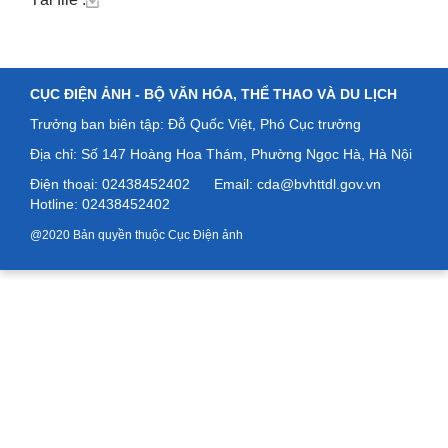
CỤC ĐIỆN ẢNH -
BỘ VĂN HÓA, THỂ THAO VÀ DU LỊCH
Trưởng ban biên tập: Đỗ Quốc Việt, Phó Cục trưởng
Địa chỉ: Số
147 Hoàng Hoa Thám, Phường Ngọc Hà, Hà Nội
Điện thoại: 02438452402
Email: cda@bvhttdl.gov.vn
Hotline: 02438452402
@2020 Bản quyền thuộc Cục Điện ảnh